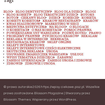
Tagi
BLOG
BLOG DENTYSTYCZNY
BLOG DLA DZIECI
BLOGI
BLOG KOBIETY
BLOG TEMATYCZNY DZIECI
BOTOKS
BOTOX
CIEKAWY BLOG
DZIECI
KOBIECIE
KOBIETA
KOBIETY KOBIETOM
KRAKOW RESTAURANT
KRAKÓW
KWAS HIALURONOWY
MARKETING W SIECI
MEDYCYNA ESTETYCZNA
NA BLOGU
O BLOGACH
O KOBIETACH
O NAS KOBIETACH
POMOC PRAWNA
POWIĘKSZANIE UST WARSZAWA
POZNŃ HOTEL
PRAWO
PROBLEMY PRAWNE
PSYCHOLOG KRAKÓW
REKALAM
REKLAMA W INTERNECIE
REKREACJA
RESTAURACJA KRAKÓW
SKLEP ONLINE
SKLEPY INTERNETOWE
SKLEPY INTERNETOWE CZEŚCI ELEKTRYCZNE
SKUTECZNA REKLAMA
URODA
USUWANIE ZMARSZCZEK WARSZAWA
USŁUGI
WPISY TEMATYKA DZIECIĘCA
ZABAWKI
ZABIEGI UPIEKSZAJACE
ZABIEGI URODA I ZDROWIE
ZDROWIE
ZDROWIE I URODA
© prawa autorskie2026
https://wpisy.ciekawe.pisz.pl
. Wszelkie
prawa zastrzeżone.
Blossom Magazine | Stworzony przez
Blossom Themes
.
Wspierany przez
WordPress
.