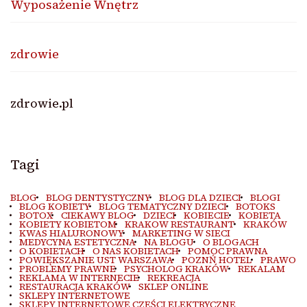
Wyposażenie Wnętrz
zdrowie
zdrowie.pl
Tagi
BLOG
BLOG DENTYSTYCZNY
BLOG DLA DZIECI
BLOGI
BLOG KOBIETY
BLOG TEMATYCZNY DZIECI
BOTOKS
BOTOX
CIEKAWY BLOG
DZIECI
KOBIECIE
KOBIETA
KOBIETY KOBIETOM
KRAKOW RESTAURANT
KRAKÓW
KWAS HIALURONOWY
MARKETING W SIECI
MEDYCYNA ESTETYCZNA
NA BLOGU
O BLOGACH
O KOBIETACH
O NAS KOBIETACH
POMOC PRAWNA
POWIĘKSZANIE UST WARSZAWA
POZNŃ HOTEL
PRAWO
PROBLEMY PRAWNE
PSYCHOLOG KRAKÓW
REKALAM
REKLAMA W INTERNECIE
REKREACJA
RESTAURACJA KRAKÓW
SKLEP ONLINE
SKLEPY INTERNETOWE
SKLEPY INTERNETOWE CZEŚCI ELEKTRYCZNE